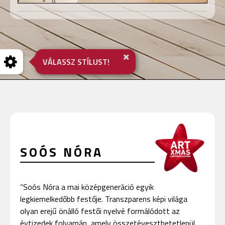
VÁLASSZ STÍLUST!
SOÓS NÓRA
“Soós Nóra a mai középgeneráció egyik
legkiemelkedőbb festője. Transzparens képi világa
olyan erejű önálló festői nyelvé formálódott az
évtizedek folyamán, amely összetéveszthetetlenül