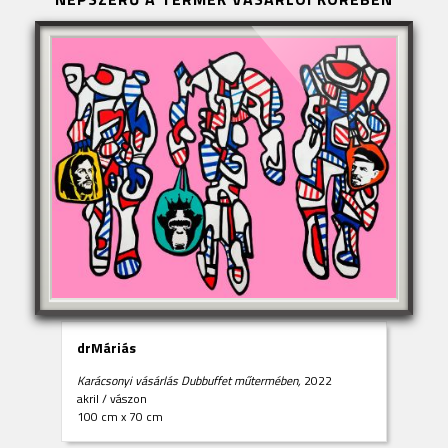
drMáriás
Karácsonyi vásárlás Dubbuffet műtermében,
2022
akril
/
vászon
100 cm x 70 cm