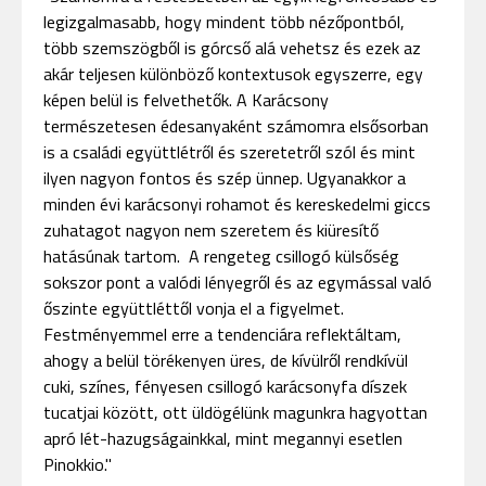
legizgalmasabb, hogy mindent több nézőpontból,
több szemszögből is górcső alá vehetsz és ezek az
akár teljesen különböző kontextusok egyszerre, egy
képen belül is felvethetők. A Karácsony
természetesen édesanyaként számomra elsősorban
is a családi együttlétről és szeretetről szól és mint
ilyen nagyon fontos és szép ünnep. Ugyanakkor a
minden évi karácsonyi rohamot és kereskedelmi giccs
zuhatagot nagyon nem szeretem és kiüresítő
hatásúnak tartom. A rengeteg csillogó külsőség
sokszor pont a valódi lényegről és az egymással való
őszinte együttléttől vonja el a figyelmet.
Festményemmel erre a tendenciára reflektáltam,
ahogy a belül törékenyen üres, de kívülről rendkívül
cuki, színes, fényesen csillogó karácsonyfa díszek
tucatjai között, ott üldögélünk magunkra hagyottan
apró lét-hazugságainkkal, mint megannyi esetlen
Pinokkio."