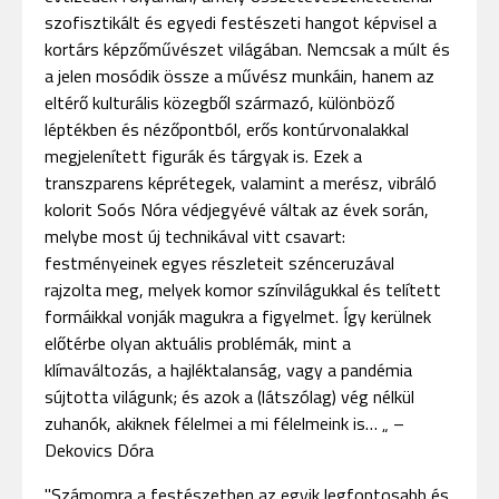
szofisztikált és egyedi festészeti hangot képvisel a
kortárs képzőművészet világában. Nemcsak a múlt és
a jelen mosódik össze a művész munkáin, hanem az
eltérő kulturális közegből származó, különböző
léptékben és nézőpontból, erős kontúrvonalakkal
megjelenített figurák és tárgyak is. Ezek a
transzparens képrétegek, valamint a merész, vibráló
kolorit Soós Nóra védjegyévé váltak az évek során,
melybe most új technikával vitt csavart:
festményeinek egyes részleteit szénceruzával
rajzolta meg, melyek komor színvilágukkal és telített
formáikkal vonják magukra a figyelmet. Így kerülnek
előtérbe olyan aktuális problémák, mint a
klímaváltozás, a hajléktalanság, vagy a pandémia
sújtotta világunk; és azok a (látszólag) vég nélkül
zuhanók, akiknek félelmei a mi félelmeink is… „ –
Dekovics Dóra
"Számomra a festészetben az egyik legfontosabb és