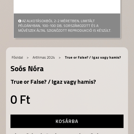
AZ ALKOTÁSOKBÓL 2-2 MÉRETBEN, LIMITÁLT
PÉLDÁNYBAN, 100-100 DB, SORSZÁMOZOTT ÉS A
MŰVÉSZEK ÁLTAL SZIGNÓZOTT REPRODUKCIÓ IS KÉSZÜLT.
Főoldal
>
ArtXmas 2024
>
True or False? / Igaz vagy hamis?
Soós Nóra
True or False? / Igaz vagy hamis?
0 Ft
KOSÁRBA