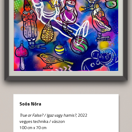
Soós Nóra
True or False? / Igaz vagy hamis?,
2022
vegyes technika
/
vászon
100 cm x 70 cm