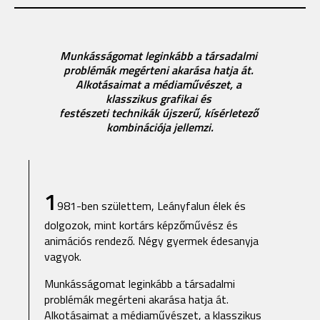
Munkásságomat leginkább
a
társadalmi
problémák
megérteni akarása
hatja
át.
Alkotásaimat
a
médiaművészet, a
klasszikus
grafikai
és
festészeti technikák
újszerű,
kísérletező
kombinációja
jellemzi.
1
981-ben születtem, Leányfalun élek és
dolgozok, mint kortárs képzőművész és
animációs rendező. Négy gyermek édesanyja
vagyok.
Munkásságomat leginkább a társadalmi
problémák megérteni akarása hatja át.
Alkotásaimat a médiaművészet, a klasszikus