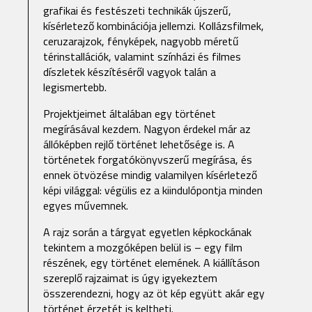
grafikai és festészeti technikák újszerű,
kísérletező kombinációja jellemzi. Kollázsfilmek,
ceruzarajzok, fényképek, nagyobb méretű
térinstallációk, valamint színházi és filmes
díszletek készítéséről vagyok talán a
legismertebb.
Projektjeimet általában egy történet
megírásával kezdem. Nagyon érdekel már az
állóképben rejlő történet lehetősége is. A
történetek forgatókönyvszerű megírása, és
ennek ötvözése mindig valamilyen kísérletező
képi világgal: végülis ez a kiindulópontja minden
egyes művemnek.
A rajz során a tárgyat egyetlen képkockának
tekintem a mozgóképen belül is – egy film
részének, egy történet elemének. A kiállításon
szereplő rajzaimat is úgy igyekeztem
összerendezni, hogy az öt kép együtt akár egy
történet érzetét is keltheti.