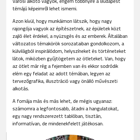
Városi alkotó vagyok, engem többnyire a Budapest
témájú képeimről lehet ismerni.
Azon kívül, hogy munkáimon látszik, hogy nagy
rajongója vagyok az építészetnek, az épületek közt
zajló élet érdekel, a nyüzsgés és az emberek. Általában
változatos témakörök sorozataiban gondolkozom, a
külvilágból inspirálódom, helyszíneket és történeteket
látok, miközben gyűjtögetem az ötleteket. Van, hogy
az ötlet már rég a fejemben van és ekkor sodródik
elém egy feladat az adott témában, legyen az
tervezőgrafika, illusztráció vagy önálló művészeti
alkotás.
A fomája más és más lehet, de mégis ugyanaz:
számomra a legfontosabb, átadni a hangulatokat,
egy nagy rendszerezett tablóban, tisztán,
informatívan, de mindenekfelett játékosan.