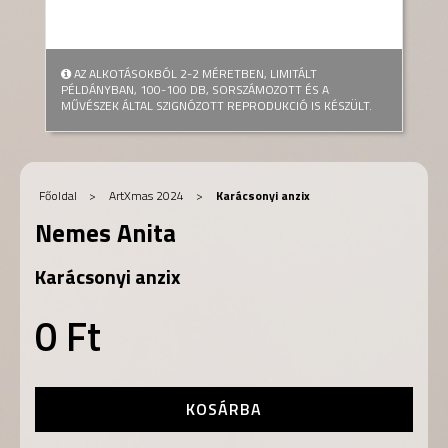
AZ ALKOTÁSOKBÓL 2-2 MÉRETBEN, LIMITÁLT
PÉLDÁNYBAN, 100-100 DB, SORSZÁMOZOTT ÉS A
MŰVÉSZEK ÁLTAL SZIGNÓZOTT REPRODUKCIÓ IS KÉSZÜLT.
Főoldal
>
ArtXmas 2024
>
Karácsonyi anzix
Nemes Anita
Karácsonyi anzix
0 Ft
KOSÁRBA