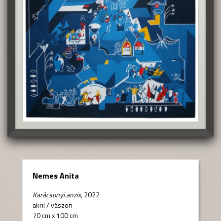
Nemes Anita
Karácsonyi anzix,
2022
akril
/
vászon
70 cm x 100 cm