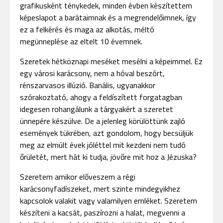
grafikusként ténykedek, minden évben készítettem
képeslapot a barátaimnak és a megrendelőimnek, így
ez a felkérés és maga az alkotás, méltó
megünneplése az eltelt 10 évemnek.
Szeretek hétköznapi meséket mesélni a képeimmel. Ez
egy városi karácsony, nem a hóval beszórt,
rénszarvasos illúzió. Banális, ugyanakkor
szórakoztató, ahogy a feldíszített forgatagban
idegesen rohangálunk a tárgyakért a szeretet
ünnepére készülve. De a jelenleg körülöttünk zajló
események tükrében, azt gondolom, hogy becsüljük
meg az elmúlt évek jóléttel mit kezdeni nem tudó
őrületét, mert hát ki tudja, jövőre mit hoz a Jézuska?
Szeretem amikor előveszem a régi
karácsonyfadíszeket, mert szinte mindegyikhez
kapcsolok valakit vagy valamilyen emléket. Szeretem
készíteni a kacsát, paszírozni a halat, megvenni a