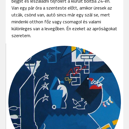
bejglit és leszaladni tejfölért a kiürült boltba 24-én.
Van egy pár óra a szenteste előtt, amikor üresek az
utcák, csönd van, autó sincs már egy szál se, mert
mindenki otthon főz vagy csomagol és valami
különleges van a levegőben. Én ezeket az apróságokat
szeretem.