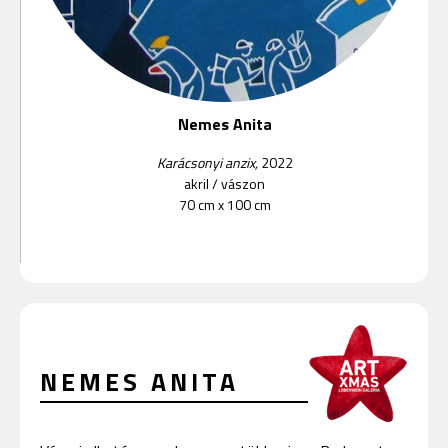
Nemes Anita
Karácsonyi anzix,
2022
akril
/
vászon
70 cm x 100 cm
NEMES ANITA