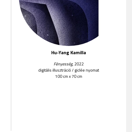
Hu-Yang Kamilla
Fényesség,
2022
digitális illusztráció
/
giclée nyomat
100 cm x 70 cm