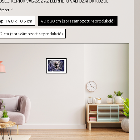
ŐSÉG:
KÉRJÜK VÁLASSZ AZ ELÉRHETŐ VÁLTOZATOK KÖZÜL
éretet!
*
p: 14.8 x 10.5 cm
40 x 30 cm (sorszámozott reprodukció)
42 cm (sorszámozott reprodukció)