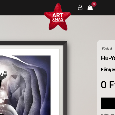
0
Főoldal
Hu-Y
Fénye
0 F