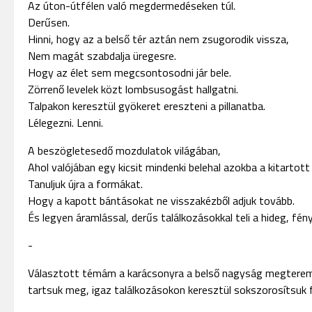
Az úton-útfélen való megdermedéseken túl.
Derűsen.
Hinni, hogy az a belső tér aztán nem zsugorodik vissza,
Nem magát szabdalja üregesre.
Hogy az élet sem megcsontosodni jár bele.
Zörrenő levelek közt lombsusogást hallgatni.
Talpakon keresztül gyökeret ereszteni a pillanatba.
Lélegezni. Lenni.
A beszögletesedő mozdulatok világában,
Ahol valójában egy kicsit mindenki belehal azokba a kitartot
Tanuljuk újra a formákat.
Hogy a kapott bántásokat ne visszakézből adjuk tovább.
És legyen áramlással, derűs találkozásokkal teli a hideg, fény
-
Választott témám a karácsonyra a belső nagyság megteremt
tartsuk meg, igaz találkozásokon keresztül sokszorosítsuk 