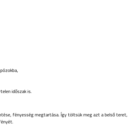
t pózokba,
telen időszak is.
ése, fényesség megtartása. Így töltsük meg azt a belső teret,
fényét.