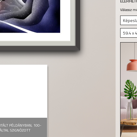
ELÉRHET
Válassz m
Képesla
59.4 x 
ITÁLT PÉLDÁNYBAN, 100-
ÁLTAL SZIGNÓZOTT