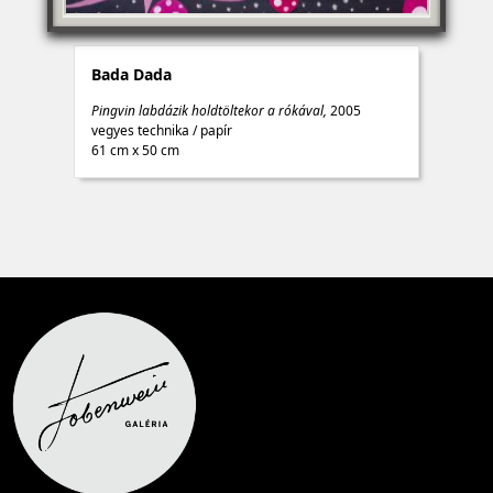
Bada Dada
Pingvin labdázik holdtöltekor a rókával,
2005
vegyes technika
/
papír
61 cm x 50 cm