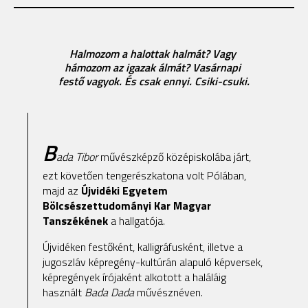
Halmozom
a
halottak
halmát?
Vagy
hámozom
az
igazak
álmát?
Vasárnapi
festő
vagyok.
És
csak
ennyi.
Csiki-csuki.
B
ada Tibor
művészképző középiskolába járt,
ezt követően tengerészkatona volt Pólában,
majd az
Újvidéki Egyetem
Bölcsészettudományi Kar Magyar
Tanszékének
a hallgatója.
Újvidéken festőként, kalligráfusként, illetve a
jugoszláv képregény-kultúrán alapuló képversek,
képregények írójaként alkotott a haláláig
használt
Bada Dada
művésznéven.