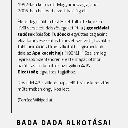
1992-ben költözött Magyarországra, ahol
2006-ban bekövetkezett haláláig élt.
Életét leginkább a festészet töltötte ki, ezen
kívül verseket, dalszövegeket írt, a
Jugoszláviai
tudósok
(később
Tudósok
) együttes tagjaként
előadóművészként is hírnevet szerzett, továbbá
több animációs filmet alkotott. Legismertebb
dala az
Apa kocsit hajt
(1984).[1] Szellemileg
leginkább Szentendrén érezte magát otthon;
baráti szálak kötötték az egykori
A. E.
Bizottság
együttes tagjaihoz.
Röviddel 43. születésnapja előtt rákoskeresztúri
műtermében öngyilkos lett.
(Forrás: Wikipedia)
BADA DADA ALKOTÁSAI